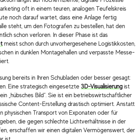
Marketing oft in einem teuren, analogen Teufelskreis
ute noch darauf wartet, dass eine Anlage fertig
alle steht, um den Fotografen zu bestellen, hat den
ntlich schon verloren. In dieser Phase ist das
t
meist schon durch unvorhergesehene Logistikkosten,
chen in dunklen Montagehallen und verpasste Messe-
ert.
ösung bereits in Ihren Schubladen oder besser gesagt:
en. Eine strategisch eingesetzte
3D-Visualisierung
ist
ein „hübsches Bild“. Sie ist ein betriebswirtschaftlicher
assische Content-Erstellung drastisch optimiert. Anstatt
 physischen Transport von Exponaten oder für
eben, die gegen schlechte Lichtverhältnisse in der
en, erschaffen wir einen digitalen Vermögenswert, der
r ist.