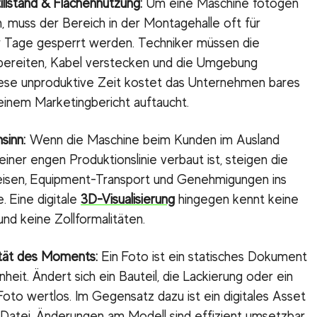
illstand & Flächennutzung:
Um eine Maschine fotogen
n, muss der Bereich in der Montagehalle oft für
 Tage gesperrt werden. Techniker müssen die
bereiten, Kabel verstecken und die Umgebung
iese unproduktive Zeit kostet das Unternehmen bares
keinem Marketingbericht auftaucht.
sinn:
Wenn die Maschine beim Kunden im Ausland
einer engen Produktionslinie verbaut ist, steigen die
eisen, Equipment-Transport und Genehmigungen ins
. Eine digitale
3D-Visualisierung
hingegen kennt keine
nd keine Zollformalitäten.
lität des Moments:
Ein Foto ist ein statisches Dokument
heit. Ändert sich ein Bauteil, die Lackierung oder ein
 Foto wertlos. Im Gegensatz dazu ist ein digitales Asset
Datei. Änderungen am Modell sind effizient umsetzbar,