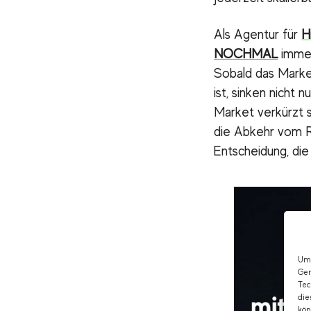
Als Agentur für
H
NOCHMAL
immer
Sobald das Marke
ist, sinken nicht
Market verkürzt s
die Abkehr vom R
Entscheidung, die
Um 
Ger
Tec
die
kön