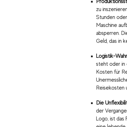
Produktionsst
zu inszeniere
Stunden oder
Maschine auf
absperren. D
Geld, das in 
Logistik-Wahn
steht oder in 
Kosten für R
Unermessliche
Reisekosten u
Die Unflexibi
der Vergangen
Logo, ist das
eine lebende 