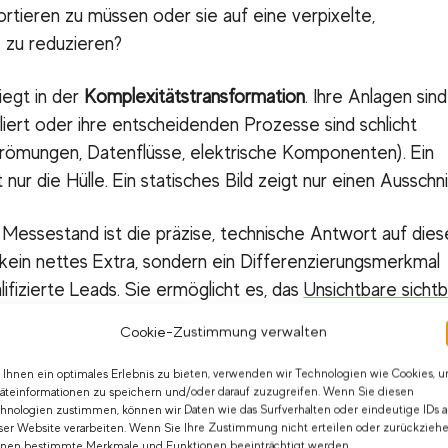
ortieren zu müssen oder sie auf eine verpixelte,
 zu reduzieren?
iegt in der
Komplexitätstransformation
. Ihre Anlagen sind
alliert oder ihre entscheidenden Prozesse sind schlicht
Strömungen, Datenflüsse, elektrische Komponenten). Ein
nur die Hülle. Ein statisches Bild zeigt nur einen Ausschni
Messestand ist die präzise, technische Antwort auf dies
 kein nettes Extra, sondern ein Differenzierungsmerkmal
lifizierte Leads. Sie ermöglicht es, das
Unsichtbare sichtb
egliche dynamisch zu präsentieren. Dadurch ziehen Sie
Cookie-Zustimmung verwalten
 sondern vor allem die
richtigen Blicke.
Ihnen ein optimales Erlebnis zu bieten, verwenden wir Technologien wie Cookies, 
äteinformationen zu speichern und/oder darauf zuzugreifen. Wenn Sie diesen
hnologien zustimmen, können wir Daten wie das Surfverhalten oder eindeutige IDs a
ser Website verarbeiten. Wenn Sie Ihre Zustimmung nicht erteilen oder zurückziehe
nen bestimmte Merkmale und Funktionen beeinträchtigt werden.