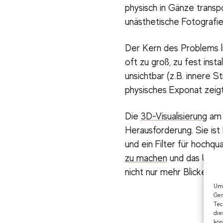
physisch in Gänze transp
unästhetische Fotografie
Der Kern des Problems l
oft zu groß, zu fest inst
unsichtbar (z.B. innere 
physisches Exponat zeigt 
Die
3D-Visualisierung
am 
Herausforderung. Sie ist
und ein Filter für hochqua
zu machen
und das Unbew
nicht nur mehr Blicke an,
Um 
Ger
Tec
die
kön