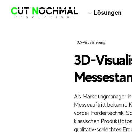
Skip
Lösungen
to
content
3D-Visualisierung
3D-Visuali
Messesta
Als Marketingmanager in
Messeauftritt bekannt: 
vorbei: Fördertechnik, So
klassischen Produktfotos 
qualitativ-schlechtes Er