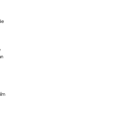
ie
e
an
ilm