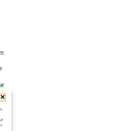
tt.
e
ar
um
uf
n,