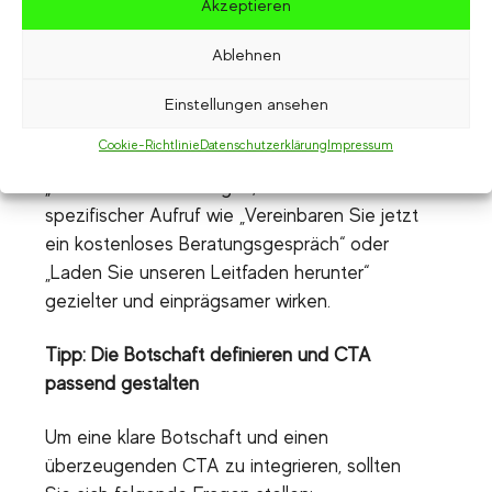
Akzeptieren
jeden Marketingvideos, da er die Zuschauer
dazu ermutigt, eine bestimmte Handlung
Ablehnen
durchzuführen – ob das eine Anmeldung,
eine Anfrage oder das Anschauen weiterer
Einstellungen ansehen
Inhalte ist. Ein wirkungsvoller CTA ist klar
Cookie-Richtlinie
Datenschutzerklärung
Impressum
formuliert, präzise und direkt. Anstatt lediglich
„Mehr erfahren“ zu sagen, kann ein
spezifischer Aufruf wie „Vereinbaren Sie jetzt
ein kostenloses Beratungsgespräch“ oder
„Laden Sie unseren Leitfaden herunter“
gezielter und einprägsamer wirken.
Tipp: Die Botschaft definieren und CTA
passend gestalten
Um eine klare Botschaft und einen
überzeugenden CTA zu integrieren, sollten