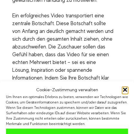
gewünschten Handlung zu motivieren.
Ein erfolgreiches Video transportiert eine
zentrale Botschaft. Diese Botschaft sollte
von Anfang an deutlich gemacht werden und
sich durch den gesamten Inhalt ziehen, ohne
abzuschweifen. Die Zuschauer sollen das
Gefühl haben, dass das Video für sie einen
echten Mehrwert bietet – sei es eine
Lösung, Inspiration oder spannende
Informationen. Indem Sie Ihre Botschaft klar
und verständlich formulieren, schaffen Sie ein
Cookie-Zustimmung verwalten
kohärentes Seherlebnis, das in Erinnerung
Um Ihnen ein optimales Erlebnis zu bieten, verwenden wir Technologien wie
bleibt.
Cookies, um Geräteinformationen zu speichern und/oder darauf zuzugreifen.
Wenn Sie diesen Technologien zustimmen, können wir Daten wie das
Surfverhalten oder eindeutige IDs auf dieser Website verarbeiten. Wenn Sie
Ein starker Call-to-Action als Abschluss
Ihre Zustimmung nicht erteilen oder zurückziehen, können bestimmte
Merkmale und Funktionen beeinträchtigt werden.
Der Call-to-Action ist das Herzstück eines