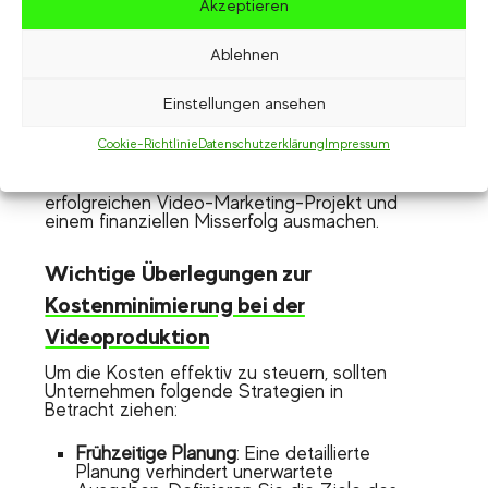
Akzeptieren
Die Planung und Durchführung von
Videoproduktionen erfordert präzise
Ablehnen
Budgetierung und eine klare Strategie zur
Messung des Return on Investment (ROI).
Einstellungen ansehen
Unternehmen stehen vor der
Herausforderung, ihre Kosten zu minimieren
Cookie-Richtlinie
Datenschutzerklärung
Impressum
und gleichzeitig qualitativ hochwertige Inhalte
zu liefern. Die richtige Herangehensweise
kann den Unterschied zwischen einem
erfolgreichen Video-Marketing-Projekt und
einem finanziellen Misserfolg ausmachen.
Wichtige Überlegungen zur
Kostenminimierung bei der
Videoproduktion
Um die Kosten effektiv zu steuern, sollten
Unternehmen folgende Strategien in
Betracht ziehen:
Frühzeitige Planung
: Eine detaillierte
Planung verhindert unerwartete