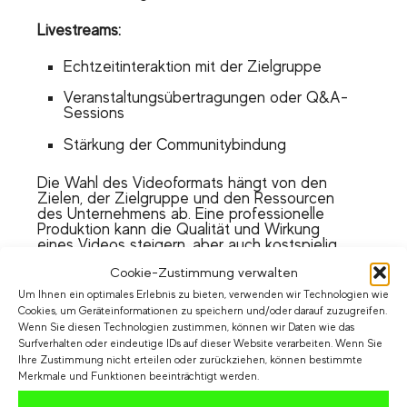
Livestreams:
Echtzeitinteraktion mit der Zielgruppe
Veranstaltungsübertragungen oder Q&A-
Sessions
Stärkung der Communitybindung
Die Wahl des Videoformats hängt von den
Zielen, der Zielgruppe und den Ressourcen
des Unternehmens ab. Eine professionelle
Produktion kann die Qualität und Wirkung
eines Videos steigern, aber auch kostspielig
sein. Es ist jedoch auch möglich, mit
Cookie-Zustimmung verwalten
einfachen Mitteln ansprechende Videos zu
erstellen. Wichtig ist stets eine klare
Um Ihnen ein optimales Erlebnis zu bieten, verwenden wir Technologien wie
Botschaft und eine zielgerichtete Ansprache
Cookies, um Geräteinformationen zu speichern und/oder darauf zuzugreifen.
der Zuschauer.
Wenn Sie diesen Technologien zustimmen, können wir Daten wie das
Surfverhalten oder eindeutige IDs auf dieser Website verarbeiten. Wenn Sie
Ihre Zustimmung nicht erteilen oder zurückziehen, können bestimmte
ROI und Budgetierung in der
Merkmale und Funktionen beeinträchtigt werden.
Videoproduktion