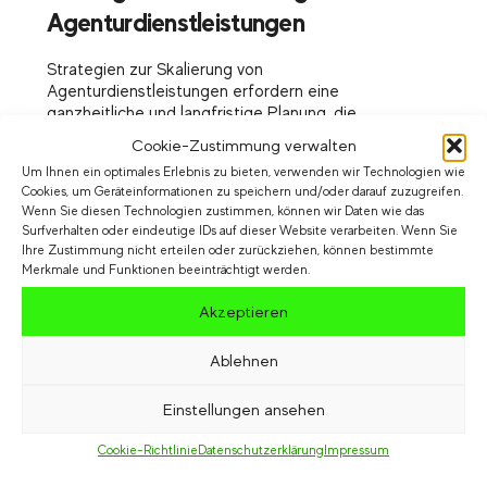
Agenturdienstleistungen
Strategien zur Skalierung von
Agenturdienstleistungen erfordern eine
ganzheitliche und langfristige Planung, die
verschiedene Aspekte der Agentur berücksichtigt.
Cookie-Zustimmung verwalten
Eine wichtige Strategie ist die Diversifizierung des
Um Ihnen ein optimales Erlebnis zu bieten, verwenden wir Technologien wie
Leistungsportfolios, indem zusätzliche
Cookies, um Geräteinformationen zu speichern und/oder darauf zuzugreifen.
Dienstleistungen oder Spezialisierungen angeboten
Wenn Sie diesen Technologien zustimmen, können wir Daten wie das
werden, um neue Marktsegmente zu erschließen und
Surfverhalten oder eindeutige IDs auf dieser Website verarbeiten. Wenn Sie
das Umsatzpotenzial zu steigern. Dies kann die
Ihre Zustimmung nicht erteilen oder zurückziehen, können bestimmte
Entwicklung neuer Servicebereiche wie
Merkmale und Funktionen beeinträchtigt werden.
beispielsweise Content Marketing, Social Media
Management oder digitales Design umfassen.
Akzeptieren
Des Weiteren ist die Automatisierung und
Ablehnen
Standardisierung von Prozessen ein entscheidender
Schritt zur Skalierung. Die Implementierung von
Einstellungen ansehen
Projektmanagement-Tools, CRM-Systemen und
Marketing-Automatisierungsplattformen ermöglicht
Cookie-Richtlinie
Datenschutzerklärung
Impressum
es, Arbeitsabläufe zu optimieren, die Effizienz zu
steigern und Ressourcen effektiver einzusetzen.