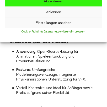
Akzeptieren
Features
:
Physikbasierte Rendering-Technologie
,
fotorealistische Grafiken, Blueprints für visuelle
Programmierung.
Ablehnen
Vorteil
: Besonders geeignet für Projekte, die eine
Einstellungen ansehen
hohe Grafikqualität erfordern.
Cookie-Richtlinie
Datenschutzerklärung
Impressum
3. Blender (3D-Grafiksuite)
Anwendung
:
Open-Source-Lösung für
Animationen
, Spieleentwicklung und
Produktvisualisierung.
Features
: Umfangreiche
Modellierungswerkzeuge, integrierte
Physiksimulationen, Unterstützung für VFX.
Vorteil
: Kostenfrei und ideal für Anfänger sowie
Profis aufgrund seiner Flexibilität.