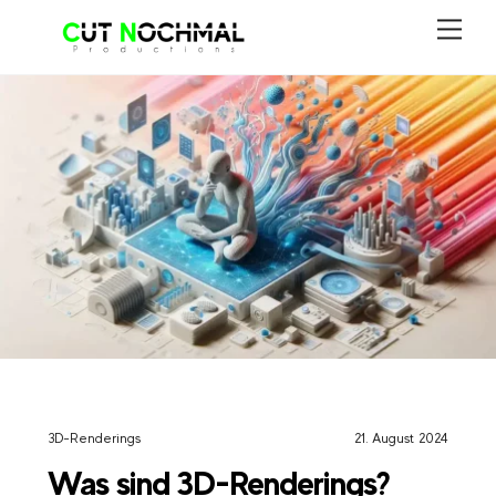
Skip
Men
to
content
3D-Renderings
21. August 2024
Was sind 3D-Renderings?