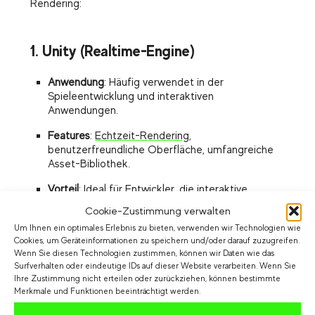
Rendering:
1. Unity (Realtime-Engine)
Anwendung
: Häufig verwendet in der
Spieleentwicklung und interaktiven
Anwendungen.
Features
:
Echtzeit-Rendering
,
benutzerfreundliche Oberfläche, umfangreiche
Asset-Bibliothek.
Vorteil
: Ideal für Entwickler, die interaktive
Erlebnisse schaffen möchten.
Cookie-Zustimmung verwalten
Um Ihnen ein optimales Erlebnis zu bieten, verwenden wir Technologien wie
Cookies, um Geräteinformationen zu speichern und/oder darauf zuzugreifen.
2. Unreal Engine (Realtime-Engine)
Wenn Sie diesen Technologien zustimmen, können wir Daten wie das
Surfverhalten oder eindeutige IDs auf dieser Website verarbeiten. Wenn Sie
Ihre Zustimmung nicht erteilen oder zurückziehen, können bestimmte
Anwendung
: Beliebt für hochqualitative Spiele
Merkmale und Funktionen beeinträchtigt werden.
und immersive Umgebungen.