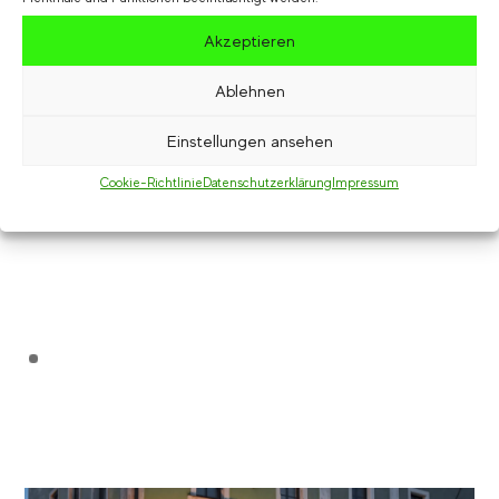
Akzeptieren
Ablehnen
Einblicke und Behind-The-
Einstellungen ansehen
Scenes
Cookie-Richtlinie
Datenschutzerklärung
Impressum