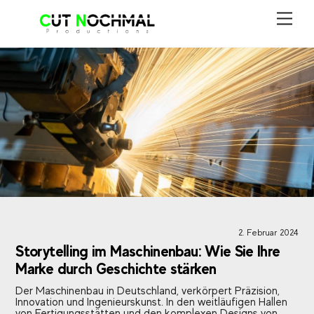
Skip
Men
to
content
2. Februar 2024
Storytelling im Maschinenbau: Wie Sie Ihre
Marke durch Geschichte stärken
Der Maschinenbau in Deutschland, verkörpert Präzision,
Innovation und Ingenieurskunst. In den weitläufigen Hallen
von Fertigungsstätten und den komplexen Designs von