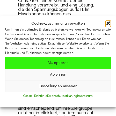
Charaktere, einen Konflikt, der die
Handlung vorantreibt, und eine Lösung,
die den Spannungsbogen auflöst. Im
Maschinenbau können dies
beispielsweise die Ingenieure und
Entwickler als Charaktere sein,
Cookie-Zustimmung verwalten
technologische Herausforderungen als
Um Ihnen ein optimales Erlebnis zu bieten, verwenden wir Technologien wie
Konflikte und innovative Lösungen als
Cookies, um Geräteinformationen zu speichern und/oder darauf zuzugreifen.
den Weg zum Erfolg. Wir von Cut
Wenn Sie diesen Technologien zustimmen, können wir Daten wie das
Nochmal zeigen Ihnen gerne, wie Sie
Surfverhalten oder eindeutige IDs auf dieser Website verarbeiten. Wenn Sie
diese Elemente – konkret auf Ihr
Ihre Zustimmung nicht erteilen oder zurückziehen, können bestimmte
Unternehmen bezogen – kreativ nutzen,
um eine überzeugende und authentische
Merkmale und Funktionen beeinträchtigt werden.
Geschichte zu schaffen.
Akzeptieren
Der emotionale Faktor:
Emotionen sind der Schlüssel zu einer
Ablehnen
erfolgreichen Story. Emotionen können
durch die Begeisterung für
technologische Durchbrüche, die
Einstellungen ansehen
Überwindung von Hindernissen oder den
Stolz auf gemeinsame Erfolge in den
Cookie-Richtlinie
Datenschutzerklärung
Impressum
Maschinenbaukontext eingebunden
werden. Diese emotionalen Verbindungen
sind entscheidend, um Ihre Zielgruppe
nicht nur intellektuell, sondern auch auf