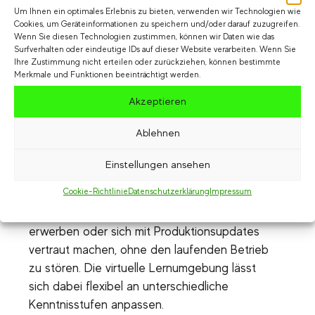
Um Ihnen ein optimales Erlebnis zu bieten, verwenden wir Technologien wie
Materialverbrauch und Ausschuss während
Cookies, um Geräteinformationen zu speichern und/oder darauf zuzugreifen.
der Ausbildung reduzieren sich drastisch, und
Wenn Sie diesen Technologien zustimmen, können wir Daten wie das
Surfverhalten oder eindeutige IDs auf dieser Website verarbeiten. Wenn Sie
die Reisekosten für externe Schulungen
Ihre Zustimmung nicht erteilen oder zurückziehen, können bestimmte
entfallen weitgehend.
Merkmale und Funktionen beeinträchtigt werden.
Akzeptieren
Nachhaltige Qualifizierung von
Fachkräften
Ablehnen
Ein oft übersehener Vorteil der VR-
Einstellungen ansehen
Ausbildung ist die Möglichkeit zur
Cookie-Richtlinie
Datenschutzerklärung
Impressum
kontinuierlichen Weiterbildung. Erfahrene
Mitarbeiter können neue Fähigkeiten
erwerben oder sich mit Produktionsupdates
vertraut machen, ohne den laufenden Betrieb
zu stören. Die virtuelle Lernumgebung lässt
sich dabei flexibel an unterschiedliche
Kenntnisstufen anpassen.